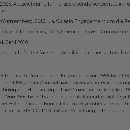
, 2025, Auszeichnung für herausragende Verdienste in F
gie
ürttemberg, 2016, u.a. für sein Engagement um die Re
efense of Democracy, 2017, American Jewish Committee
d, Genf 2016
Gesellschaft 2012 für seine Arbeit in der transkulturell
 Eltern nach Deutschland. Er studierte von 1988 bis 1993
 er 1995 an der Georgetown University in Washington, D.C
ychologe im Human Right Law Project in Los Angeles. 19
. Von 1999 bis 2015 arbeitete er als leitender Dipl.-Psyc
Balint-Klinik in Königsfeld. Im Dezember 2016 wechselte
tik an die MEDICLIN Klinik am Vogelsang in Donauesch