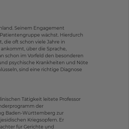
schland. Seinem Engagement
r Patientengruppe wächst. Hierdurch
ie oft schon viele Jahre in
uf ankommt, über die Sprache,
an schon im Vorfeld den besonderen
 und psychische Krankheiten und Nöte
üsseln, sind eine richtige Diagnose
inischen Tätigkeit leitete Professor
Sonderprogramm der
ng Baden-Württemberg zur
esidischen Kriegsopfern. Er
tachter für Gerichte und