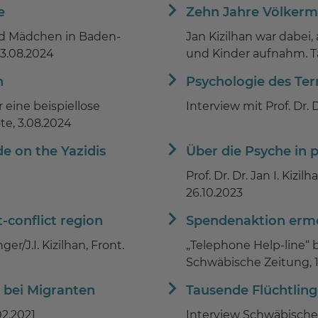
e
Zehn Jahre Völkerm
nd Mädchen in Baden-
Jan Kizilhan war dabe
3.08.2024
und Kinder aufnahm. T
n
Psychologie des Ter
 eine beispiellose
Interview mit Prof. Dr. Dr
e, 3.08.2024
e on the Yazidis
Über die Psyche in p
Prof. Dr. Dr. Jan I. Ki
26.10.2023
-conflict region
Spendenaktion ermö
r/J.I. Kizilhan, Front.
„Telephone Help-line“
Schwäbische Zeitung, 1
 bei Migranten
Tausende Flüchtling
02.2021
Interview Schwäbische 