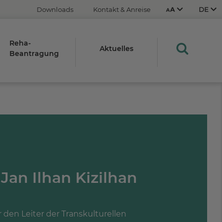
Downloads
Kontakt & Anreise
Reha-
Aktuelles
Beantragung
Aus
An
STRG
Plus- (+)
Minus-Taste (-)
. Jan Ilhan Kizilhan
STRG
0
 den Leiter der Transkulturellen