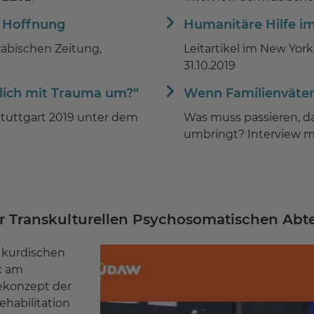
 Hoffnung
Humanitäre Hilfe i
äbischen Zeitung,
Leitartikel im New Yor
31.10.2019
lich mit Trauma um?“
Wenn Familienväter
Stuttgart 2019 unter dem
Was muss passieren, da
umbringt? Interview mi
r Transkulturellen Psychosomatischen Abt
 kurdischen
k am
ekonzept der
habilitation