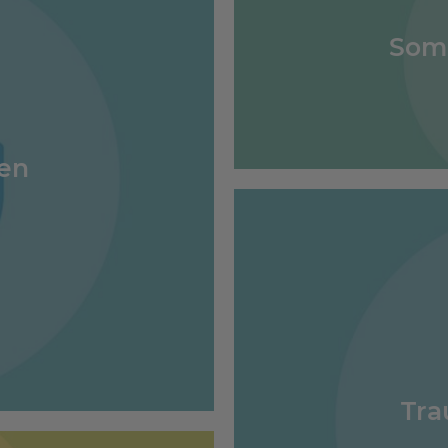
Som
gen
Tra