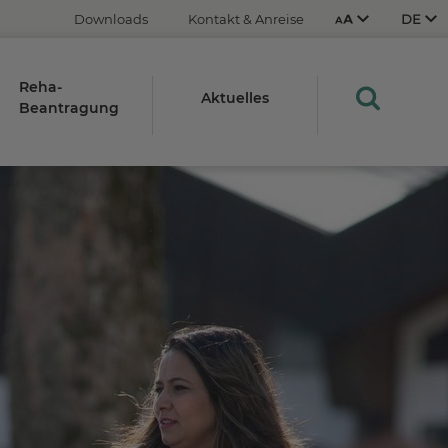
Downloads
Kontakt & Anreise
Reha-
Aktuelles
Beantragung
Aus
An
STRG
Plus- (+)
Minus-Taste (-)
STRG
0